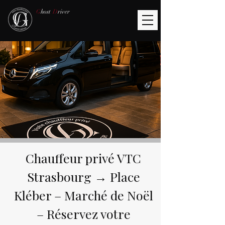
G
host
D
river
Chauffeur privé VTC
Strasbourg → Place
Kléber – Marché de Noël
– Réservez votre