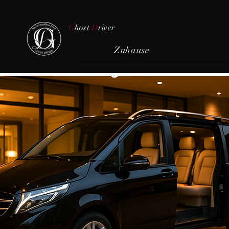
G
host
D
river
Zuhause