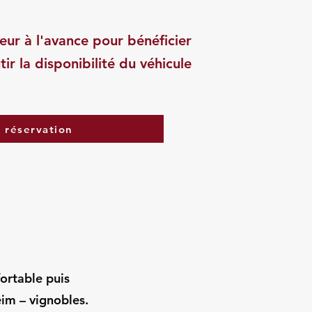
eur à l'avance pour bénéficier
tir la disponibilité du véhicule
a réservation
fortable puis
im – vignobles.