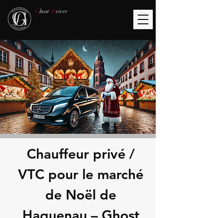
G
host
D
river
Chauffeur privé /
VTC pour le marché
de Noël de
Haguenau – Ghost