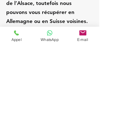
de l’Alsace, toutefois nous
pouvons vous récupérer en
Allemagne ou en Suisse voisines.
Appel
WhatsApp
E-mail
Haguenau
France
Chauffeur privé / VTC
expérimenté; Service VIP
et discret; Attente sur
place pendant la visite;
Départs Strasbourg /
Alsace; Navette aéroport
sur demande (SXB,
BSL/MLH, FRA, ZRH);
Véhicules Mercedes