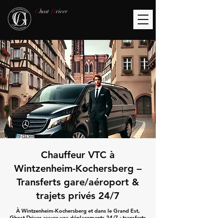
G
host
D
river
Chauffeur VTC à
Wintzenheim-Kochersberg –
Transferts gare/aéroport &
trajets privés 24/7
À Wintzenheim-Kochersberg et dans le Grand Est,
Ghost Driver assure vos déplacements 24/7 : transferts