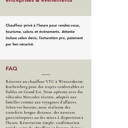
Chauffeur privé à l’heure pour rendez‑vous,
tourisme, salons et événements. Attente
incluse selon devis, facturation pro, paiement
par lien sécurisé.
FAQ
Réservez un chauffeur VTC à Wintzenheim-
Kochersberg pour des trajets confortables et
fiables en Grand Est. Nous opérons avec des
véhicules Mercedes récents, adaptés aux
familles comme aux voyageurs d’affaires.
Selon vos besoins, nous réalisons des
transferts longue distance, des navettes
gares/aéroports ou des mises à disposition à
l’heure. Réservation simple, confirmation
rapide, suivi du chauffeur et facture claire :