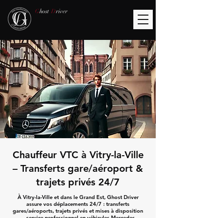
G
host
D
river
Chauffeur VTC à Vitry-la-Ville
– Transferts gare/aéroport &
trajets privés 24/7
À Vitry-la-Ville et dans le Grand Est, Ghost Driver
assure vos déplacements 24/7 : transferts
gares/aéroports, trajets privés et mises à disposition
— service professionnel en véhicules Mercedes.