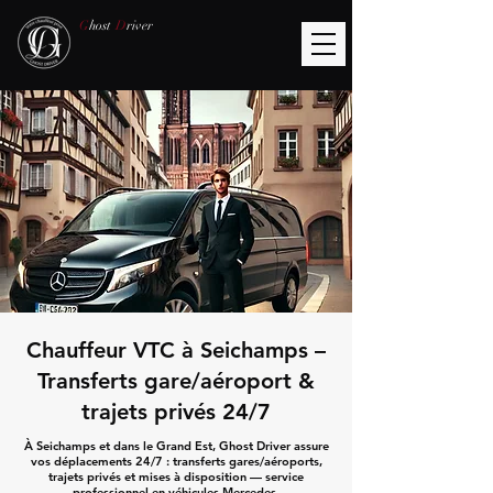
G
host
D
river
Chauffeur VTC à Seichamps –
Transferts gare/aéroport &
trajets privés 24/7
À Seichamps et dans le Grand Est, Ghost Driver assure
vos déplacements 24/7 : transferts gares/aéroports,
trajets privés et mises à disposition — service
professionnel en véhicules Mercedes.