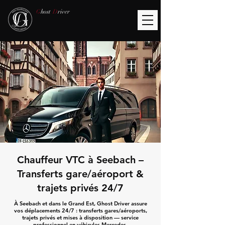
G
host
D
river
Chauffeur VTC à Seebach –
Transferts gare/aéroport &
trajets privés 24/7
À Seebach et dans le Grand Est, Ghost Driver assure
vos déplacements 24/7 : transferts gares/aéroports,
trajets privés et mises à disposition — service
professionnel en véhicules Mercedes.