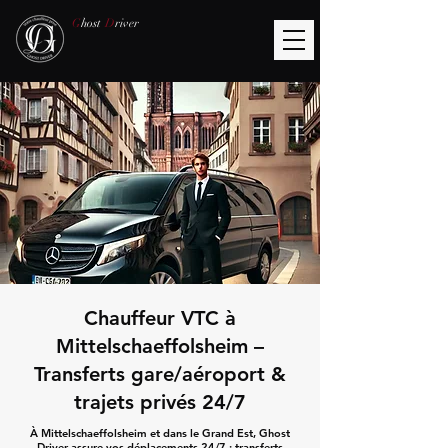
G
host
D
river
Chauffeur VTC à
Mittelschaeffolsheim –
Transferts gare/aéroport &
trajets privés 24/7
À Mittelschaeffolsheim et dans le Grand Est, Ghost
Driver assure vos déplacements 24/7 : transferts