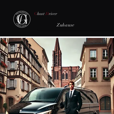
G
host
D
river
Zuhause