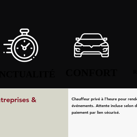
CONFORT
CONFORT
NCTUALITÉ
NCTUALITÉ
R
R
ntreprises &
Chauffeur privé à l’heure pour rend
événements. Attente incluse selon d
paiement par lien sécurisé.