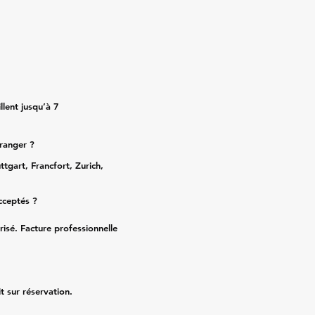
lent jusqu’à 7
tranger ?
ttgart, Francfort, Zurich,
cceptés ?
risé. Facture professionnelle
it sur réservation.