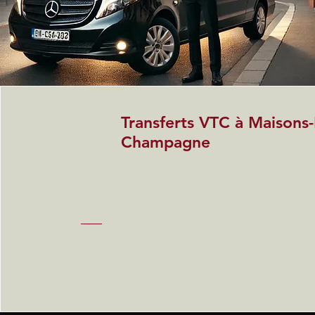
Transferts VTC à Maisons-
Champagne