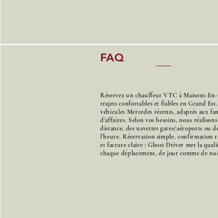
FAQ
Réservez un chauffeur VTC à Maisons-En
trajets confortables et fiables en Grand Es
véhicules Mercedes récents, adaptés aux f
d’affaires. Selon vos besoins, nous réalison
distance, des navettes gares/aéroports ou de
l’heure. Réservation simple, confirmation r
et facture claire : Ghost Driver met la qual
chaque déplacement, de jour comme de nui