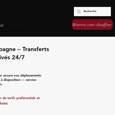
Réservez votre chauffeur
ot
agne – Transferts
ivés 24/7
er assure vos déplacements
s à disposition — service
s.
 de tarifs préférentiels et
haité.