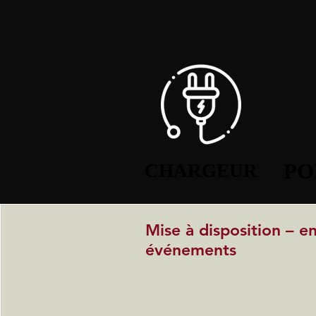
PO
PO
CHARGEUR
CHARGEUR
Mise à disposition – e
événements