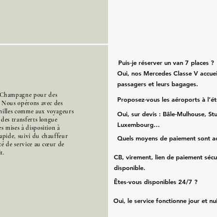
Puis‑je réserver un van 7 places ?
Oui, nos Mercedes Classe V accueil
passagers et leurs bagages.
-Champagne pour des
Proposez‑vous les aéroports à l’é
t. Nous opérons avec des
amilles comme aux voyageurs
Oui, sur devis : Bâle‑Mulhouse, Stu
s des transferts longue
Luxembourg…
s mises à disposition à
apide, suivi du chauffeur
Quels moyens de paiement sont a
ité de service au cœur de
t.
CB, virement, lien de paiement sécu
disponible.
Êtes‑vous disponibles 24/7 ?
Oui, le service fonctionne jour et nu