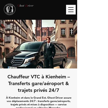
G
host
D
river
Chauffeur VTC à Kienheim –
Transferts gare/aéroport &
trajets privés 24/7
À Kienheim et dans le Grand Est, Ghost Driver assure
vos déplacements 24/7 : transferts gares/aéroports,
trajets privés et mises à disposition — service
professionnel en véhicules Mercedes.