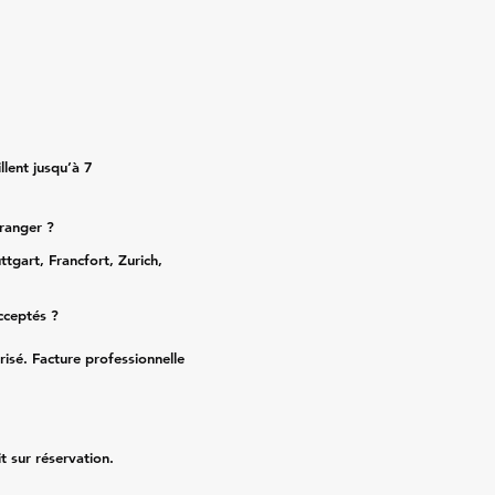
lent jusqu’à 7
tranger ?
ttgart, Francfort, Zurich,
cceptés ?
risé. Facture professionnelle
it sur réservation.