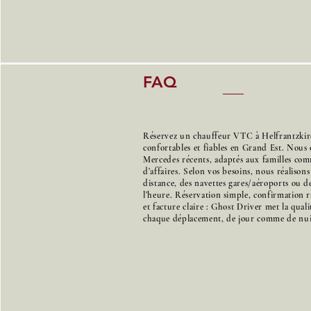
FAQ
Réservez un chauffeur VTC à Helfrantzkirc
confortables et fiables en Grand Est. Nous 
Mercedes récents, adaptés aux familles co
d’affaires. Selon vos besoins, nous réalison
distance, des navettes gares/aéroports ou de
l’heure. Réservation simple, confirmation r
et facture claire : Ghost Driver met la qual
chaque déplacement, de jour comme de nui