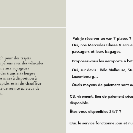
Puis‑je réserver un van 7 places ?
Oui, nos Mercedes Classe V accueil
passagers et leurs bagages.
h pour des trajets
Proposez‑vous les aéroports à l’é
opérons avec des véhicules
mme aux voyageurs
Oui, sur devis : Bâle‑Mulhouse, Stu
s des transferts longue
Luxembourg…
s mises à disposition à
apide, suivi du chauffeur
Quels moyens de paiement sont a
ité de service au cœur de
t.
CB, virement, lien de paiement sécu
disponible.
Êtes‑vous disponibles 24/7 ?
Oui, le service fonctionne jour et nu