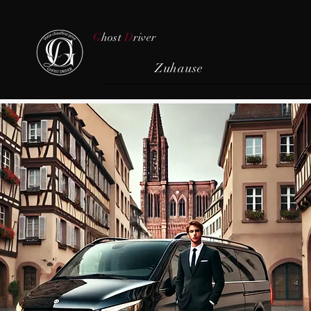
G
host
D
river
Zuhause