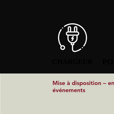
PO
PO
CHARGEUR
CHARGEUR
Mise à disposition – e
événements