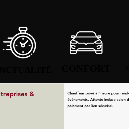
CONFORT
CONFORT
NCTUALITÉ
NCTUALITÉ
R
R
ntreprises &
Chauffeur privé à l’heure pour rend
événements. Attente incluse selon d
paiement par lien sécurisé.