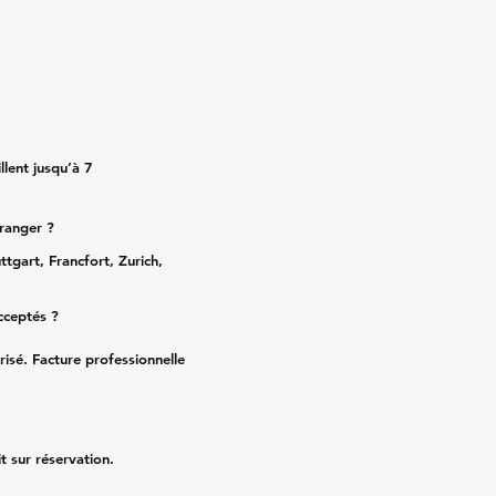
lent jusqu’à 7
tranger ?
ttgart, Francfort, Zurich,
cceptés ?
risé. Facture professionnelle
it sur réservation.