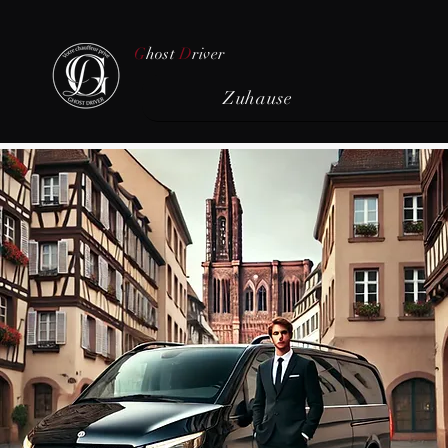
G
host
D
river
Zuhause