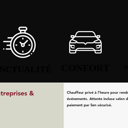
CONFORT
CONFORT
NCTUALITÉ
NCTUALITÉ
R
R
ntreprises &
Chauffeur privé à l’heure pour rend
événements. Attente incluse selon d
paiement par lien sécurisé.