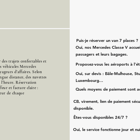
Puis‑je réserver un van 7 places ?
Oui, nos Mercedes Classe V accueil
passagers et leurs bagages.
es trajets confortables et
Proposez‑vous les aéroports à l’é
es véhicules Mercedes
ageurs d’affaires. Selon
Oui, sur devis : Bâle‑Mulhouse, Stu
ongue distance, des navettes
Luxembourg…
à l’heure. Réservation
eur et facture claire :
Quels moyens de paiement sont a
cœur de chaque
CB, virement, lien de paiement sécu
disponible.
Êtes‑vous disponibles 24/7 ?
Oui, le service fonctionne jour et nu