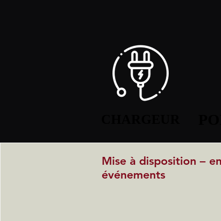
PO
PO
CHARGEUR
CHARGEUR
Mise à disposition – e
événements