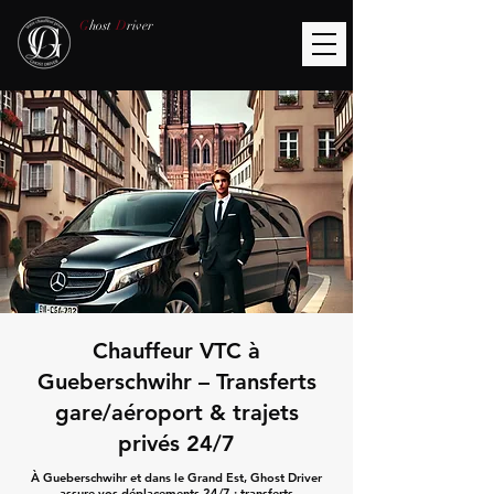
G
host
D
river
Chauffeur VTC à
Gueberschwihr – Transferts
gare/aéroport & trajets
privés 24/7
À Gueberschwihr et dans le Grand Est, Ghost Driver
assure vos déplacements 24/7 : transferts