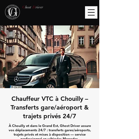
G
host
D
river
Chauffeur VTC à Chouilly –
Transferts gare/aéroport &
trajets privés 24/7
À Chouilly et dans le Grand Est, Ghost Driver assure
vos déplacements 24/7 : transferts gares/aéroports,
trajets privés et mises à disposition — service
professionnel en véhicules Mercedes.