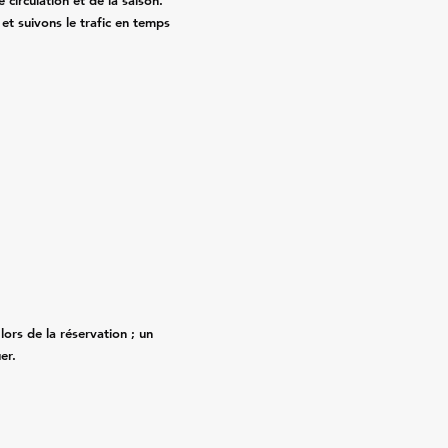
circulation et de la saison.
 et suivons le trafic en temps
lors de la réservation ; un
er.