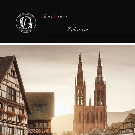
G
host
D
river
Zuhause