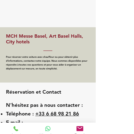
MCH Messe Basel, Art Basel Halls,
City hotels
Pour réserver votre voiture avec chauffeur ou pour obtenir plus
d’informations, contactez notre équipe. Nous sommes disponibles pour
répondre à toutes vos questions et pour vous aider à organiser un
déplacement sur mesure, en toute simplicité.
Réservation et Contact
N’hésitez pas à nous contacter :
Téléphone :
+33 6 68 98 21 86
E-mail :
ghost.driver.vtc@gmail.com