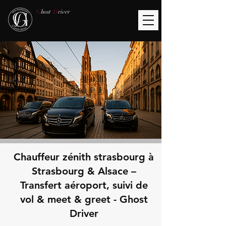
G
host
D
river
Chauffeur zénith strasbourg à
Strasbourg & Alsace –
Transfert aéroport, suivi de
vol & meet & greet - Ghost
Driver