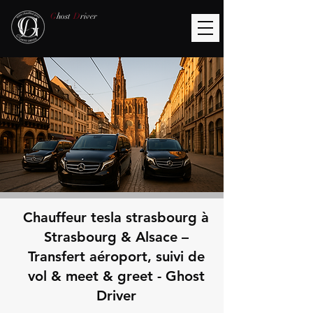
G
host
D
river
Chauffeur tesla strasbourg à
Strasbourg & Alsace –
Transfert aéroport, suivi de
vol & meet & greet - Ghost
Driver