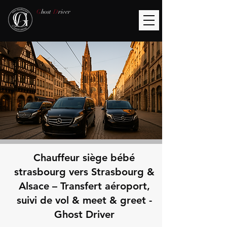
G
host
D
river
Chauffeur siège bébé
strasbourg vers Strasbourg &
Alsace – Transfert aéroport,
suivi de vol & meet & greet -
Ghost Driver