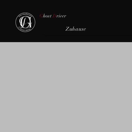
G
host
D
river
Zuhause