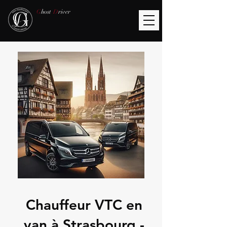
G
host
D
river
Chauffeur VTC en
van à Strasbourg -