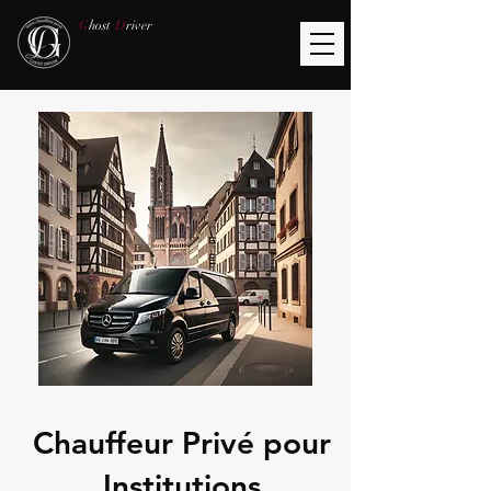
G
host
D
river
Chauffeur Privé pour
Institutions