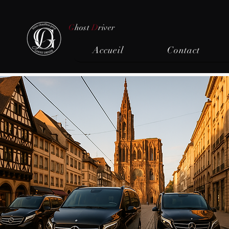
G
host
D
river
Accueil
Contact