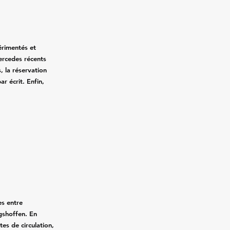
érimentés et
Mercedes récents
, la réservation
ar écrit. Enfin,
.
es entre
gshoffen. En
tes de circulation,