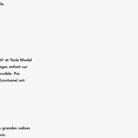
le.
QV et Tesla Model
ièges enfant sur
ssible. Par
 (costume) est
rs grandes valises
vis.