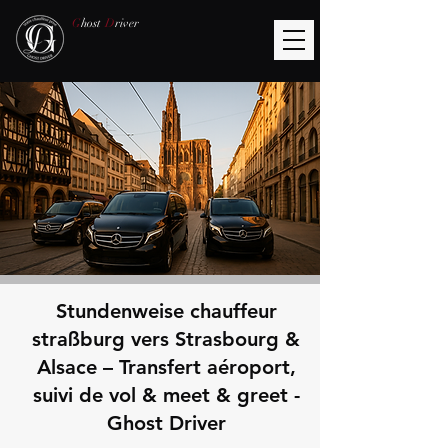
G
host
D
river
Stundenweise chauffeur
straßburg vers Strasbourg &
Alsace – Transfert aéroport,
suivi de vol & meet & greet -
Ghost Driver