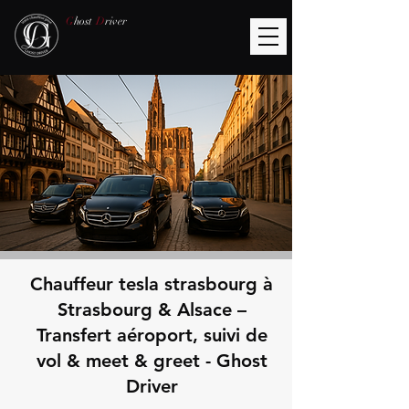
G
host
D
river
Chauffeur tesla strasbourg à
Strasbourg & Alsace –
Transfert aéroport, suivi de
vol & meet & greet - Ghost
Driver