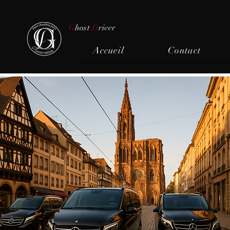
G
host
D
river
Accueil
Contact