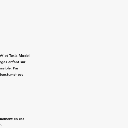
QV et Tesla Model
ièges enfant sur
ssible. Par
 (costume) est
quement en cas
n.