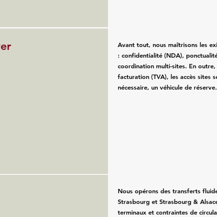
ver
Avant tout, nous maîtrisons les e
: confidentialité (NDA), ponctualité
coordination multi-sites. En outre
facturation (TVA), les accès sites se
nécessaire, un véhicule de réserve
Nous opérons des transferts fluid
Strasbourg et Strasbourg & Alsace
terminaux et contraintes de circul