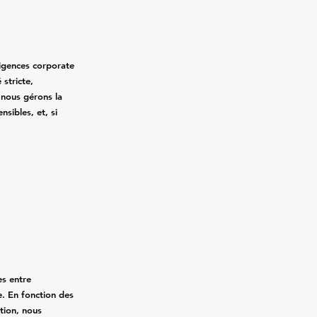
xigences corporate
 stricte,
, nous gérons la
nsibles, et, si
.
es entre
. En fonction des
ation, nous