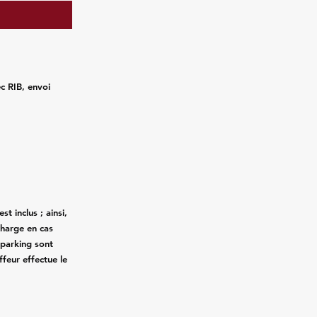
ec RIB, envoi
st inclus ; ainsi,
charge en cas
 parking sont
ffeur effectue le