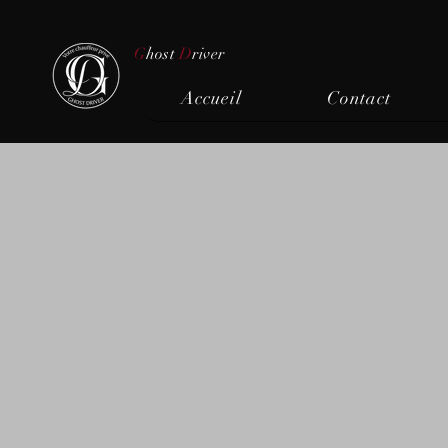
G
host
D
river
Accueil
Contact