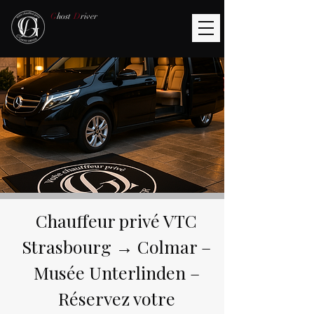
G
host
D
river
Chauffeur privé VTC
Strasbourg → Colmar –
Musée Unterlinden –
Réservez votre