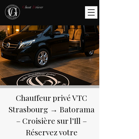
G
host
D
river
Chauffeur privé VTC
Strasbourg → Batorama
– Croisière sur l’Ill –
Réservez votre