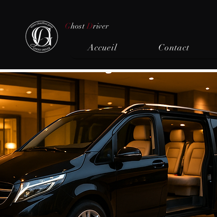
G
host
D
river
Accueil
Contact