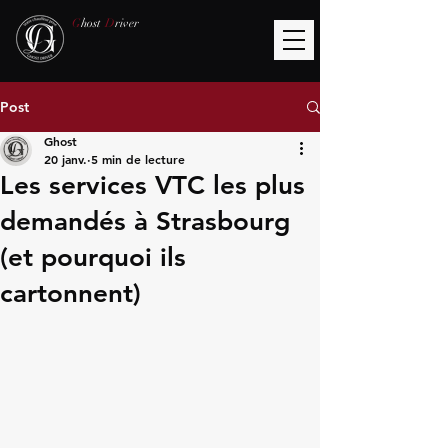
G
host
D
river
Post
Ghost
20 janv.
5 min de lecture
Les services VTC les plus
demandés à Strasbourg
(et pourquoi ils
cartonnent)