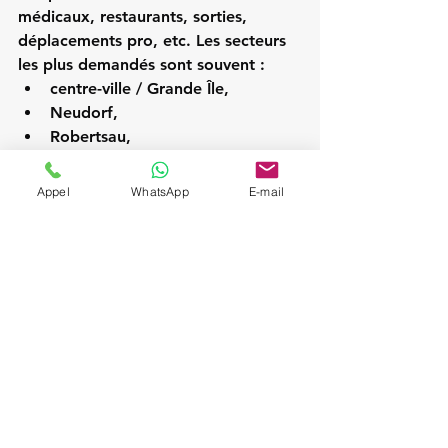
médicaux, restaurants, sorties, 
déplacements pro, etc. Les secteurs 
les plus demandés sont souvent :
centre-ville / Grande Île,
Neudorf,
Robertsau,
Meinau,
Schiltigheim,
Appel
WhatsApp
E-mail
Illkirch, Ostwald, Lingolsheim,
et les communes proches de 
Strasbourg.
En conséquence, un VTC local fiable 
devient un partenaire de mobilité, 
pas seulement un “transport”.
Comment choisir le bon 
service VTC à 