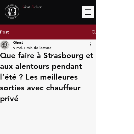
G
host
D
river
Post
Ghost
9 mai
7 min de lecture
Que faire à Strasbourg et
aux alentours pendant
l’été ? Les meilleures
sorties avec chauffeur
privé