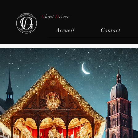
G
host
D
river
Accueil
Contact