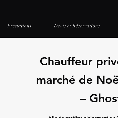
Prestations
Devis et Réservations
Chauffeur priv
marché de Noë
– Ghos
Afin de profiter pleinement du 