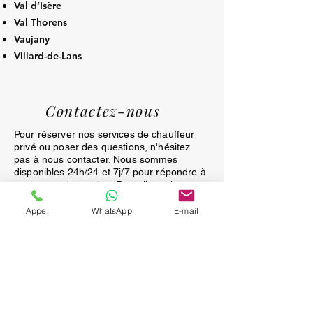
Val d’Isère
Val Thorens
Vaujany
Villard-de-Lans
Contactez-nous
Pour réserver nos services de chauffeur
privé ou poser des questions, n'hésitez
pas à nous contacter. Nous sommes
disponibles 24h/24 et 7j/7 pour répondre à
toutes vos demandes. Remplissez le
formulaire ci-dessous ou appelez-nous
directement pour une assistance
Appel
WhatsApp
E-mail
immédiate. Nous sommes impatients de
vous servir!
APPEL GRATUIT
Prénom