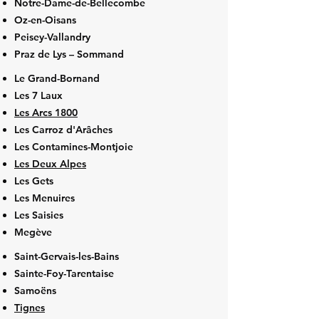
Notre-Dame-de-Bellecombe
Oz-en-Oisans
Peisey-Vallandry
Praz de Lys – Sommand
Le Grand-Bornand
Les 7 Laux
Les Arcs 1800
Les Carroz d'Arâches
Les Contamines-Montjoie
Les Deux Alpes
Les Gets
Les Menuires
Les Saisies
Megève
Saint-Gervais-les-Bains
Sainte-Foy-Tarentaise
Samoëns
Tignes