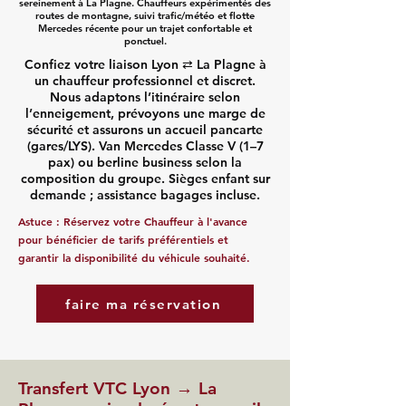
sereinement à La Plagne. Chauffeurs expérimentés des
routes de montagne, suivi trafic/météo et flotte
Mercedes récente pour un trajet confortable et
ponctuel.
Confiez votre liaison Lyon ⇄ La Plagne à
un chauffeur professionnel et discret.
Nous adaptons l’itinéraire selon
l’enneigement, prévoyons une marge de
sécurité et assurons un accueil pancarte
(gares/LYS). Van Mercedes Classe V (1–7
pax) ou berline business selon la
composition du groupe. Sièges enfant sur
demande ; assistance bagages incluse.
Astuce :
Réservez votre Chauffeur
à l'avance
pour bénéficier de tarifs préférentiels et
garantir la disponibilité du véhicule souhaité.
faire ma réservation
Transfert VTC Lyon → La