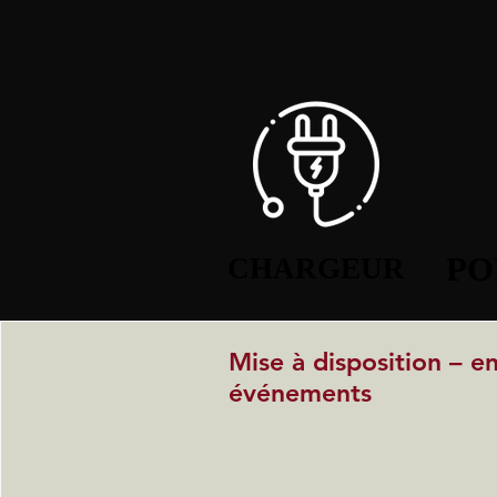
PO
PO
CHARGEUR
CHARGEUR
Mise à disposition – e
événements