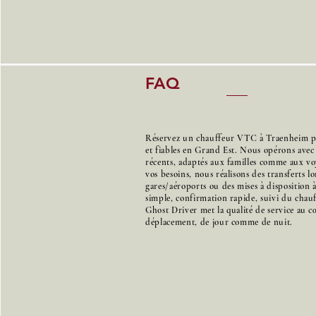
FAQ
Réservez un chauffeur VTC à Traenheim pou
et fiables en Grand Est. Nous opérons avec
récents, adaptés aux familles comme aux voy
vos besoins, nous réalisons des transferts l
gares/aéroports ou des mises à disposition 
simple, confirmation rapide, suivi du chauff
Ghost Driver met la qualité de service au 
déplacement, de jour comme de nuit.