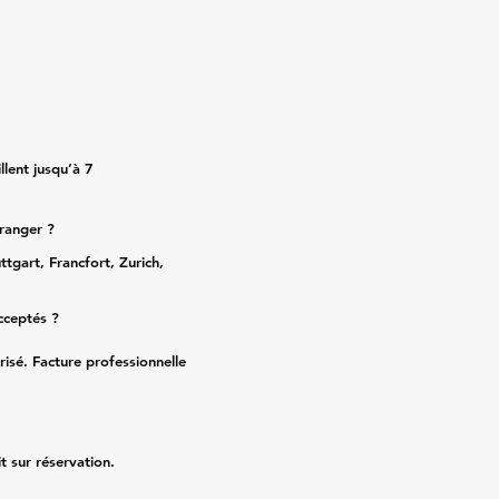
lent jusqu’à 7
tranger ?
ttgart, Francfort, Zurich,
cceptés ?
risé. Facture professionnelle
it sur réservation.