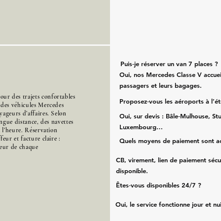
Puis‑je réserver un van 7 places ?
Oui, nos Mercedes Classe V accueil
passagers et leurs bagages.
r des trajets confortables
Proposez‑vous les aéroports à l’é
 des véhicules Mercedes
ageurs d’affaires. Selon
Oui, sur devis : Bâle‑Mulhouse, Stu
ongue distance, des navettes
Luxembourg…
à l’heure. Réservation
eur et facture claire :
Quels moyens de paiement sont a
cœur de chaque
CB, virement, lien de paiement sécu
disponible.
Êtes‑vous disponibles 24/7 ?
Oui, le service fonctionne jour et nu