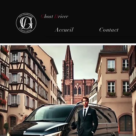
G
host
D
river
Accueil
Contact