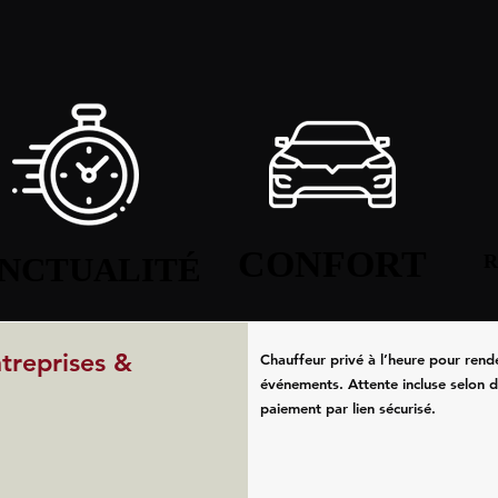
CONFORT
CONFORT
NCTUALITÉ
NCTUALITÉ
R
R
ntreprises &
Chauffeur privé à l’heure pour rend
événements. Attente incluse selon d
paiement par lien sécurisé.