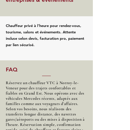
Chauffeur privé à l’heure pour rendez‑vous,
tourisme, salons et événements. Attente
incluse selon devis, facturation pro, paiement
par lien sécurisé.
FAQ
Réservez un chauffeur VTC à Norroy-le-
Veneur pour des trajets confortables et
fiables en Grand Est. Nous opérons avec des
véhicules Mercedes récents, adaptés aux
familles comme aux voyageurs d’affaires.
Selon vos besoins, nous réalisons des
transferts longue distance, des navettes
gares/aéroports ou des mises à disposition à
l’heure. Réservation simple, confirmation
rapide, suivi du chauffeur et facture claire :