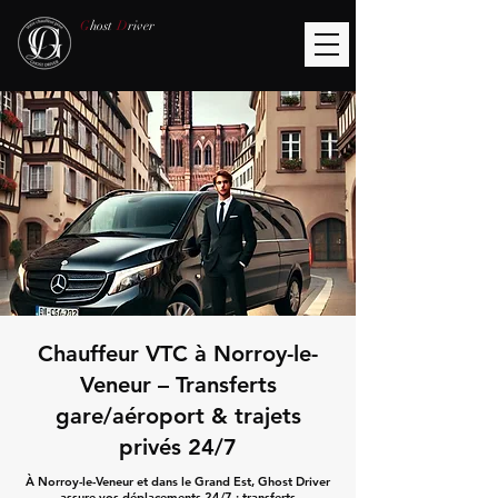
G
host
D
river
Chauffeur VTC à Norroy-le-
Veneur – Transferts
gare/aéroport & trajets
privés 24/7
À Norroy-le-Veneur et dans le Grand Est, Ghost Driver
assure vos déplacements 24/7 : transferts