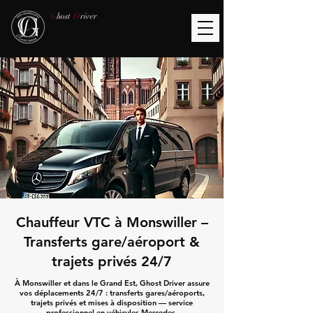
G
host
D
river
Chauffeur VTC à Monswiller –
Transferts gare/aéroport &
trajets privés 24/7
À Monswiller et dans le Grand Est, Ghost Driver assure
vos déplacements 24/7 : transferts gares/aéroports,
trajets privés et mises à disposition — service
professionnel en véhicules Mercedes.