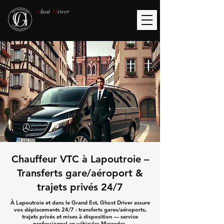
G
host
D
river
Chauffeur VTC à Lapoutroie –
Transferts gare/aéroport &
trajets privés 24/7
À Lapoutroie et dans le Grand Est, Ghost Driver assure
vos déplacements 24/7 : transferts gares/aéroports,
trajets privés et mises à disposition — service
professionnel en véhicules Mercedes.