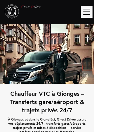
G
host
D
river
Chauffeur VTC à Gionges –
Transferts gare/aéroport &
trajets privés 24/7
À Gionges et dans le Grand Est, Ghost Driver assure
vos déplacements 24/7 : transferts gares/aéroports,
trajets privés et mises à disposition — service
professionnel en véhicules Mercedes.