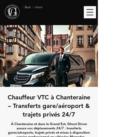
G
host
D
river
Chauffeur VTC à Chanteraine
– Transferts gare/aéroport &
trajets privés 24/7
À Chanteraine et dans le Grand Est, Ghost Driver
assure vos déplacements 24/7 : transferts
gares/aéroports, trajets privés et mises à disposition
— service professionnel en véhicules Mercedes.