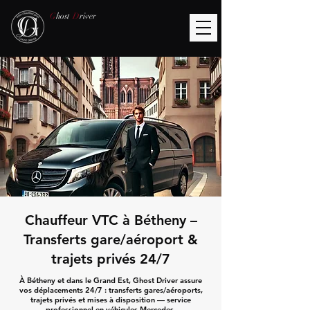
G
host
D
river
Chauffeur VTC à Bétheny –
Transferts gare/aéroport &
trajets privés 24/7
À Bétheny et dans le Grand Est, Ghost Driver assure
vos déplacements 24/7 : transferts gares/aéroports,
trajets privés et mises à disposition — service
professionnel en véhicules Mercedes.