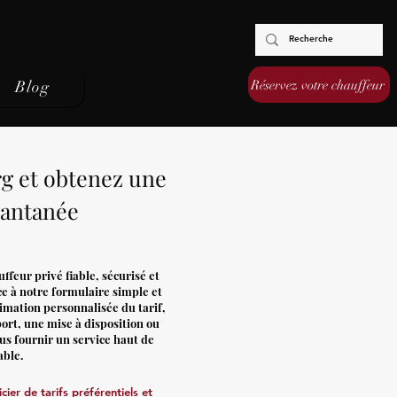
Réservez votre chauffeur
Blog
g et obtenez une
tantanée
feur privé fiable, sécurisé et
ce à notre formulaire simple et
timation personnalisée du tarif,
ort, une mise à disposition ou
s fournir un service haut de
able.
ier de tarifs préférentiels et