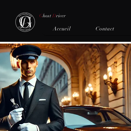
G
host
D
river
Accueil
Contact