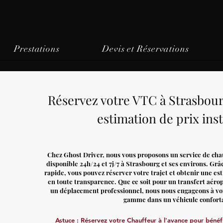
Prestations
Devis et Réservations
Réservez votre VTC à Strasbour
estimation de prix ins
Chez Ghost Driver, nous vous proposons un service de chauf
disponible 24h/24 et 7j/7 à Strasbourg et ses environs. Grâ
rapide, vous pouvez réserver votre trajet et obtenir une es
en toute transparence. Que ce soit pour un transfert aérop
un déplacement professionnel, nous nous engageons à vou
gamme dans un véhicule confort
Astuce : Réservez votre Chauffeur à l'avance pour bénéfic