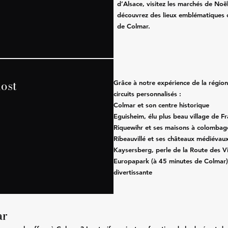
d’Alsace, visitez les marchés de Noë
découvrez des lieux emblématiques 
de Colmar.
ost
Grâce à notre expérience de la régio
circuits personnalisés :
Colmar et son centre historique
Eguisheim, élu plus beau village de F
Riquewihr et ses maisons à colombag
Ribeauvillé et ses châteaux médiévau
Kaysersberg, perle de la Route des V
Europapark (à 45 minutes de Colmar)
divertissante
ar