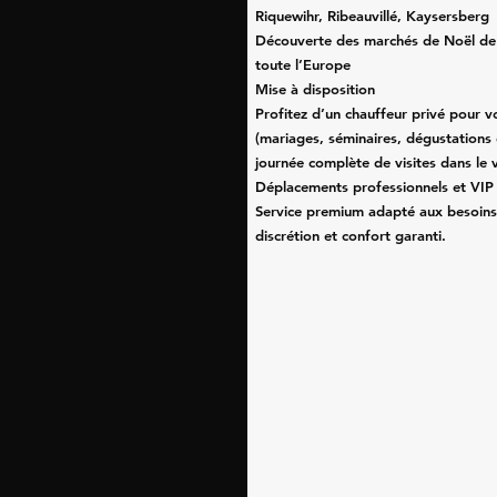
Riquewihr, Ribeauvillé, Kaysersberg
Découverte des marchés de Noël de
toute l’Europe
Mise à disposition
Profitez d’un chauffeur privé pour 
(mariages, séminaires, dégustations
journée complète de visites dans le 
Déplacements professionnels et VIP
Service premium adapté aux besoins 
discrétion et confort garanti.