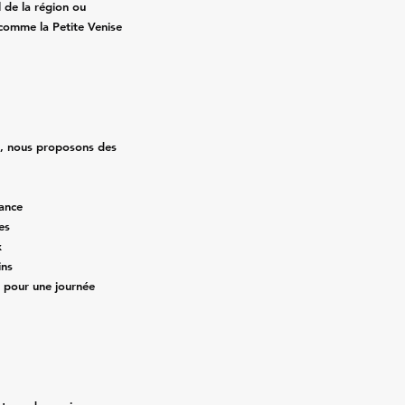
l de la région ou
comme la Petite Venise
n, nous proposons des
rance
es
x
ins
 pour une journée