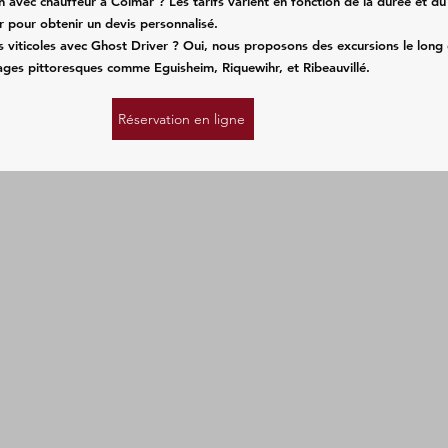
on avec chauffeur à Colmar ? Les tarifs varient en fonction de la durée et du
r pour obtenir un devis personnalisé.
ages viticoles avec Ghost Driver ? Oui, nous proposons des excursions le long
lages pittoresques comme Eguisheim, Riquewihr, et Ribeauvillé.
Réservation en ligne