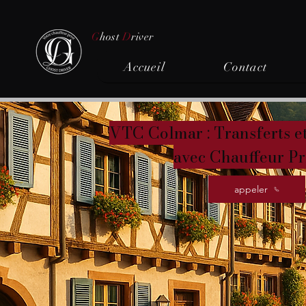
G
host
D
river
Accueil
Contact
VTC Colmar : Transferts e
avec Chauffeur Pr
appeler