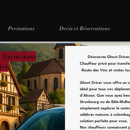
Prestations
Devis et Réservations
t Excursions
Découvrez Ghost Driver,
Chauffeur privé pour transfer
ivé
Route des Vins et visites to
Ghost Driver vous offre un s
idéal pour tous vos déplacem
d’Alsace. Que vous ayez beso
Strasbourg ou de Bâle-Mulho
simplement explorer le centr
célèbres maisons à colombag
solution parfaite pour vous.
Nos chauffeurs connaissent p