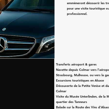
emmèneront découvrir les tré
pour une visite touristique 
professionnel.
Transferts aéroport & gares
Navette depuis Colmar vers l’aérop
Strasbourg, Mulhouse, ou vers la g
Excursions touristiques en Alsace
Découverte de la Petite Venise et du
Colmar
Visite du Musée Unterlinden, de la M
quartier des Tanneurs
Balade sur la Route des Vins d’Alsac