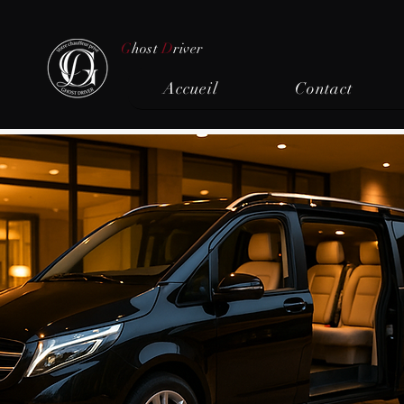
G
host
D
river
Accueil
Contact