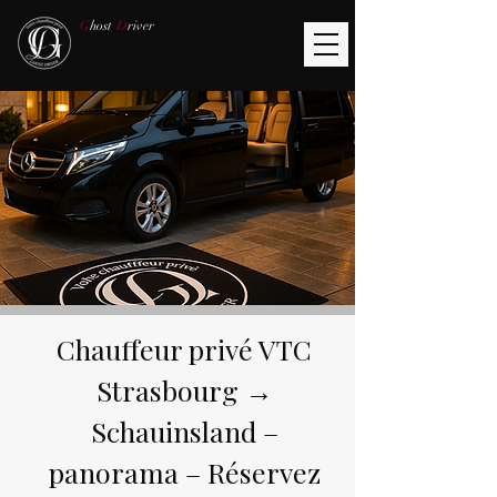
G
host
D
river
Chauffeur privé VTC
Strasbourg →
Schauinsland –
panorama – Réservez