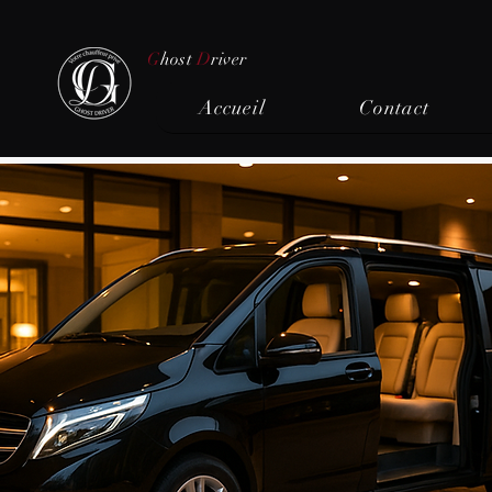
G
host
D
river
Accueil
Contact