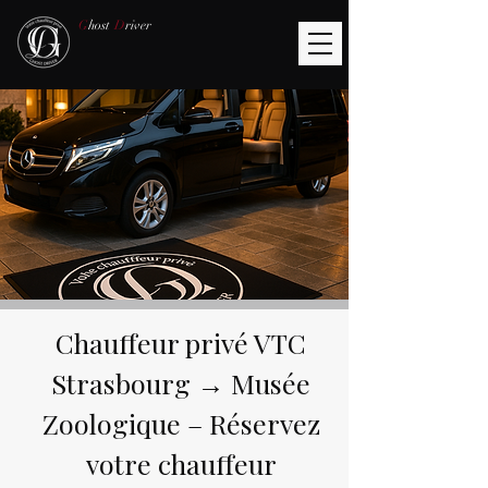
G
host
D
river
Chauffeur privé VTC
Strasbourg → Musée
Zoologique – Réservez
votre chauffeur