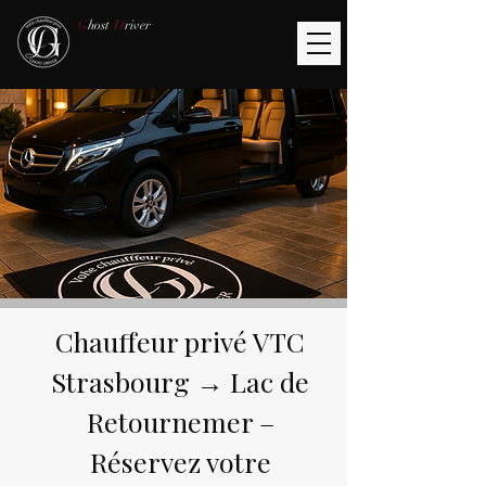
G
host
D
river
Chauffeur privé VTC
Strasbourg → Lac de
Retournemer –
Réservez votre