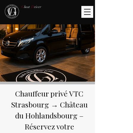
G
host
D
river
Chauffeur privé VTC
Strasbourg → Château
du Hohlandsbourg –
Réservez votre