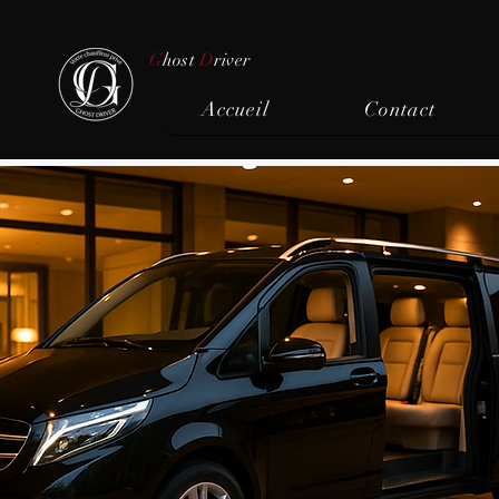
G
host
D
river
Accueil
Contact